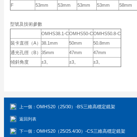
F
53mm
53mm
53mm
53mm
58mm
型號及技術參數
OMHS38.1-C
OMHS50-C
OMHS50.8-C
裝卡直徑（A）
38.1mm
50mm
50.8mm
通光孔徑（B）
35mm
47mm
47mm
傾斜角度
±3。
±3。
±3。
OMHS20（25/30）-BS三維高穩定鏡架
上一個：
返回列表
OMHS20（25/25.4/30）-CS三維高穩定鏡架
下一個：