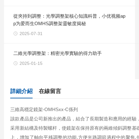
從夾持到調整：光學調整架核心知識科普，小优视频ap
p为爱而生OMHS調整架靈敏度揭秘
2025-07-31
二維光學調整架：精密光學實驗的得力助手
2025-01-15
詳細介紹
在線留言
三維高穩定鏡架-OMHSxx-C係列
該款產品是公司新推出的產品，結合了長期製造和應用的經驗
采用新結構及特製螺杆，使鏡架在保持原有的兩維傾斜調整基
上，增加了軸向平移調整的功能,方便光路調節過程中的聚焦,