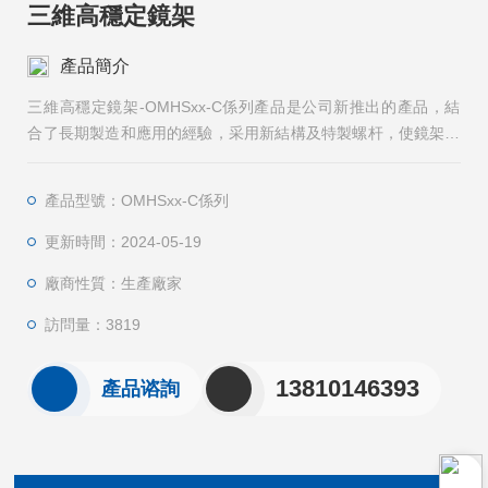
三維高穩定鏡架
產品簡介
三維高穩定鏡架-OMHSxx-C係列產品是公司新推出的產品，結
合了長期製造和應用的經驗，采用新結構及特製螺杆，使鏡架在
保持原有的兩維傾斜調整基礎上，增加了軸向平移調整的功能,方
便光路調節過程中的聚焦,使光路調節更加方便快捷。
產品型號：OMHSxx-C係列
更新時間：2024-05-19
廠商性質：生產廠家
訪問量：3819
13810146393
產品谘詢