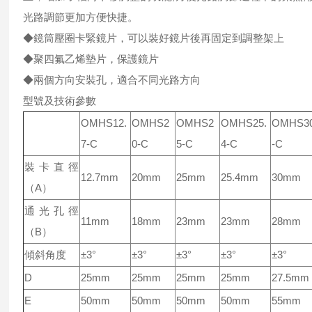
光路調節更加方便快捷。
◆鏡筒壓圈卡緊鏡片，可以裝好鏡片後再固定到調整架上
◆聚四氟乙烯墊片，保護鏡片
◆兩個方向安裝孔，適合不同光路方向
型號及技術參數
OMHS12.
OMHS2
OMHS2
OMHS25.
OMHS3
7-C
0-C
5-C
4-C
-C
裝卡直徑
12.7mm
20mm
25mm
25.4mm
30mm
（A）
通光孔徑
11mm
18mm
23mm
23mm
28mm
（B）
傾斜角度
±3°
±3°
±3°
±3°
±3°
D
25mm
25mm
25mm
25mm
27.5mm
E
50mm
50mm
50mm
50mm
55mm