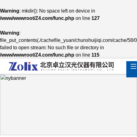
Warning
: mkdir(): No space left on device in
/www/wwwroot/Z4.com/func.php
on line
127
Warning
:
file_put_contents(./cachefile_yuan/chunshuijiqi.com/cache/58/0
failed to open stream: No such file or directory in
/www/wwwroot/Z4.com/func.php
on line
115