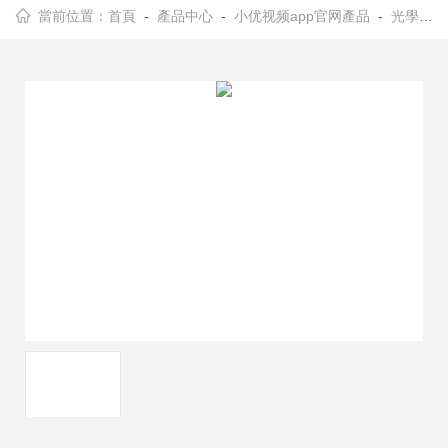
當前位置：
首頁
-
產品中心
-
小优视频app官网產品
-
光學調整架