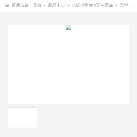
當前位置：
首頁
-
產品中心
-
小优视频app官网產品
-
光學調整架