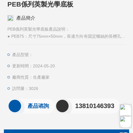
PEB係列英製光學底板
產品簡介
PEB係列英製光學底板產品說明：
● PEB75：尺寸75mm×50mm，長邊方向有固定螺絲的長槽孔，
孔徑7mm，可用螺絲直接固定在標準光學平台上（公製、英製均
可）
產品型號：
更新時間：2024-05-20
廠商性質：生產廠家
訪問量：3026
13810146393
產品谘詢