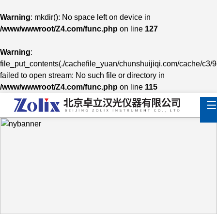
Warning
: mkdir(): No space left on device in
/www/wwwroot/Z4.com/func.php
on line
127
Warning
:
file_put_contents(./cachefile_yuan/chunshuijiqi.com/cache/c3/
failed to open stream: No such file or directory in
/www/wwwroot/Z4.com/func.php
on line
115