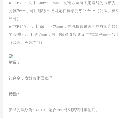
● PEB75：尺寸75mm×50mm，長邊方向有固定螺絲的長槽孔
孔徑7mm，可用螺絲直接固定在標準光學平台上（公製、英
均可）
● PEB100：尺寸100mm×75mm，長邊和短邊方向均有固定螺
的長槽孔，孔徑7mm，可用螺絲直接固定在標準光學平台
（公製、英製均可）
材質：
鋁合金，表麵氧化黑處理
特點：
安裝孔螺紋為3/4″-10，配合PEH係列英製杆架使用。