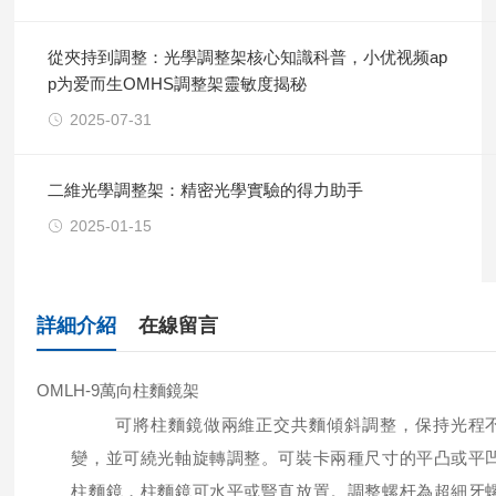
從夾持到調整：光學調整架核心知識科普，小优视频ap
p为爱而生OMHS調整架靈敏度揭秘
2025-07-31
二維光學調整架：精密光學實驗的得力助手
2025-01-15
詳細介紹
在線留言
OMLH-9萬向柱麵鏡架
可將柱麵鏡做兩維正交共麵傾斜調整，保持光程
變，並可繞光軸旋轉調整。可裝卡兩種尺寸的平凸或平
柱麵鏡，柱麵鏡可水平或豎直放置。調整螺杆為超細牙