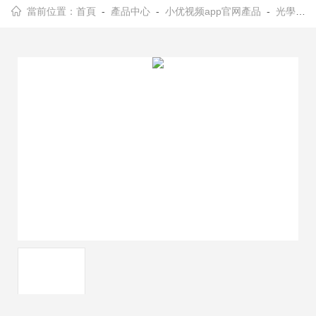
當前位置：
首頁
-
產品中心
-
小优视频app官网產品
-
光學調整架