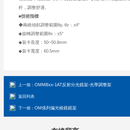
杆，調整舒適。
■技術指標
◆兩維傾斜調整範圍θy, θz：±4°
◆旋轉調整範圍θx：±5°
◆裝卡長度：50~50.8mm
◆裝卡寬度：60.5mm
OMMBxx-1AT反射分光鏡架-光學調整架
上一個：
返回列表
OM係列偏光棱鏡鏡架
下一個：