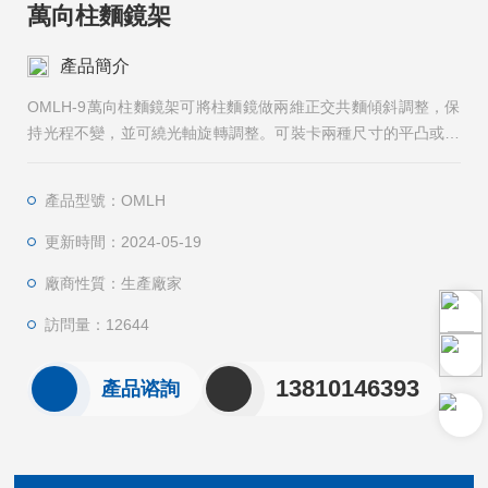
萬向柱麵鏡架
產品簡介
OMLH-9萬向柱麵鏡架可將柱麵鏡做兩維正交共麵傾斜調整，保
持光程不變，並可繞光軸旋轉調整。可裝卡兩種尺寸的平凸或平
凹柱麵鏡，柱麵鏡可水平或豎直放置。調整螺杆為超細牙螺杆，
調整舒適。
產品型號：OMLH
更新時間：2024-05-19
廠商性質：生產廠家
訪問量：12644
13810146393
產品谘詢