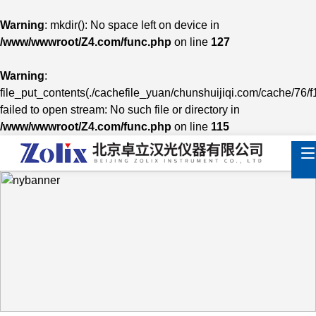
Warning
: mkdir(): No space left on device in
/www/wwwroot/Z4.com/func.php
on line
127
Warning
:
file_put_contents(./cachefile_yuan/chunshuijiqi.com/cache/76/f
failed to open stream: No such file or directory in
/www/wwwroot/Z4.com/func.php
on line
115