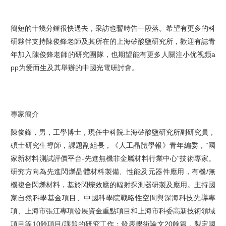
簡短的十幾分鍾很快過去，采訪也暫時告一段落。希望有更多的科
研夥伴支持陳俊鋒老師及其所在的上海矽酸鹽研究所，歡迎有誌青
年加入陳俊鋒老師的研究團隊，也期望能有更多人關注小优视频a
pp为爱而生及其舉辦的中國光電研討會。
專家簡介
陳俊鋒，男，工學博士，現任中科院上海矽酸鹽研究所副研究員，
碩士研究生導師，課題副組長，《人工晶體學報》青年編委，“國
家新材料測試評價平台-先進無機非金屬材料行業中心"技術專家。
研究方向為先進閃爍晶體材料製備、性能及元器件應用，有機/無
機複合閃爍材料，基於閃爍效應的輻射探測器研製及應用。主持國
家自然科學基金項目、中國科學院戰略性空間與深海科技先導專
項、上海市張江專項發展資金重點項目和上海市科委高新技術領域
項目等10餘項目/課題的研究工作；發表學術論文20餘篇，製定國