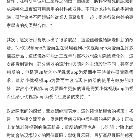
合作，在科研單位和工業界之間做一個橋梁，將科學研究的認識和
成果轉化成實際可用應用的材料或器件。不同於以往常規的學術會
議，研討會將不同領域的從業人員聚集到一起，促進行業內外的專
家學者的交叉與合作。"
其次，這次研討會展示出了很多展品，這些儀器也給陳老師新的啟
發。“小优视频app为爱而生在現場看到小优视频app为爱而生許多
儀器新品，這些儀器可能是三五年前都不敢想象能夠國產化的，這
次能看到實物，部分儀器的設計也與國外的主流設計不同，甚至是
相反的，但是更加契合小优视频app为爱而生平時做科研實際需
求。這給小优视频app为爱而生改進現在儀器的使用有較好的啟
發，當然小优视频app为爱而生更多的還是需要小优视频app为爱
而生給小优视频app为爱而生更多的支持。"
對於陳老師的感受，董磊總經理表示，這的確也是辦會的初衷：搭
建一個學術交流平台，促進國產儀器和中國科研的共同進步！正如
上文陳老師提到的儀器新品，董磊總經理也進一步詢問：“陳老師
對於會議現場設立的兩個展區：學術展示區、最新產品展區的感受