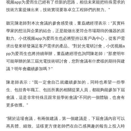
视频app为爱而生已經有了些新的思路，相信未來能把特殊需求的
技術方案提煉出來，技術實現要靠卓立工程師們的努力。"
聽完陳老師對本次會議的參會感受後，董磊總經理表示：“其實科
學家的想法與企業的結合，正是能做出更符合市場期待的儀器的原
動力。小优视频app为爱而生也必將堅持以客戶為中心，從客戶需
求出發來研發滿足客戶需求的產品。"對於光電研討會，小优视频a
pp为爱而生也將持續舉辦，董磊總經理也詢問陳老師：“那麽明年
可能舉辦的第三屆光電技術研討會，您對會議有什麽樣的期待與建
議？明年會繼續參加嗎？"
陳老師表示：“我一定會自己就繼續參加的，同時也希望一些學
生、包括青年職工、包括所裏的相關從業人員，都能夠能參加下屆
會議，這是非常特殊且跟常規學術會議*不同的一個體驗，也會有
更多收獲。"
“關於這場會議，有兩個建議，第一個建議是，下屆會議內容可以
再具體、細致。這樣更方便老師們在自己感興趣的報告上投入時