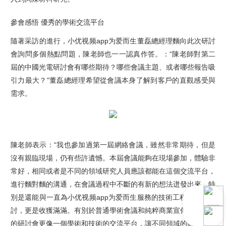
參會感悟 優秀的學術交流平台
隨著采訪的進行，小优视频app为爱而生董磊總經理麵向此次研討
會詢問多個熱點問題，陳老師也一一認真作答。：“陳老師對第二
屆的中國光電研討會有哪些期待？哪些會議主題、或者哪些報告吸
引力最大？"董磊總經理希望從會議本身了解到客戶的直觀感受與
需求。
陳老師表示：“我也參加過第一屆網絡會議，雖然非常期待，但是
沒有親臨現場，仍有些許遺憾。本屆會議能夠在現場參加，體驗非
常好，相同或者是不同的領域研究人員應該都能在這個交流平台，
進行麵對麵的溝通，在會議過程中不斷的有新的想法迸發出來，特
別是還能與一直為小优视频app为爱而生服務的技術工程師深入探
討，更是收獲滿滿。有別於普通學術會議和純粹商業宣傳會，這次
的研討會更像一個學術和技術的交流平台，讓不同領域的研究人員