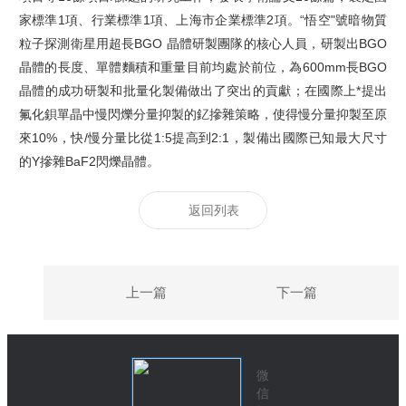
家標準1項、行業標準1項、上海市企業標準2項。“悟空"號暗物質
粒子探測衛星用超長BGO 晶體研製團隊的核心人員，研製出BGO
晶體的長度、單體麵積和重量目前均處於前位，為600mm長BGO
晶體的成功研製和批量化製備做出了突出的貢獻；在國際上*提出
氟化鋇單晶中慢閃爍分量抑製的釔摻雜策略，使得慢分量抑製至原
來10%，快/慢分量比從1:5提高到2:1，製備出國際已知最大尺寸
的Y摻雜BaF2閃爍晶體。
返回列表
上一篇
下一篇
微
信