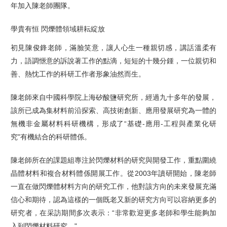
年加入陳老師團隊。
學貴有恒 閃爍體領域耕耘綻放
初見陳俊鋒老師，滿臉笑意，讓人心生一種親切感，講話溫柔有
力，語調愜意的訴說著工作的點滴，短短的十幾分鍾，一位親切和
善、熱忱工作的科研工作者形象油然而生。
陳老師來自中國科學院上海矽酸鹽研究所，經過九十多年的發展，
該所已成為集材料前沿探索、高技術創新、應用發展研究為一體的
無機非金屬材料科研機構，形成了“基礎-應用-工程與產業化研
究"有機結合的科研體係。
陳老師所在的課題組專注於閃爍材料的研究與開發工作，重點圍繞
晶體材料和複合材料體係開展工作。從2003年讀研開始，陳老師
一直在做閃爍體材料方向的研究工作，他對該方向的未來發展充滿
信心和期待，認為這樣的一個既老又新的研究方向可以容納更多的
研究者，在采訪期間多次表示：“非常歡迎更多老師和學生能夠加
入到閃爍材料研究。"