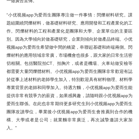
一做廣告宣傳。"
“小优视频app为爱而生團隊專注做一件事情：閃爍材料研究。課
題組圍繞閃爍材料，做基礎材料研究、應用開發和工程產業化的工
作。閃爍材料的工程和產業化是團隊和大學、企業單位的主要區
別。因為大學傾向於做基礎研究，企業則傾向於做產品終端。小优
视频app为爱而生希望做中間的橋梁，串聯起基礎和終端兩側。閃
爍材料的應用領域非常廣，市場機會也很多，跟大家的日常生活密
切相關。包括醫院拍CT、拍胸片，或者是機場、火車站做安檢等
都需要大量閃爍體材料。小优视频app为爱而生團隊非常歡迎有誌
於從事上述材料的老師學生加入，特別歡迎具有材料物理、材料學
專業背景的老師和同學加入。待遇方麵，小优视频app为爱而生能
提供非常有競爭力的薪資，如果感興趣，請隨時跟小优视频app为
爱而生聯係。在此也非常期待更多研究生到小优视频app为爱而生
團隊攻讀學位，畢業後小优视频app为爱而生會推薦到合作的機
構、大學或者是公司；就業麵非常廣泛，再次誠摯邀請大家加
入。"