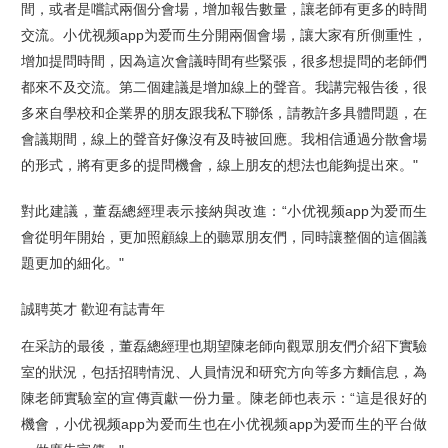
間，或者是嚐試兩個分會場，增加報告數量，讓老師有更多的時間
交流。小优视频app为爱而生分開兩個會場，讓大家有所側重性，
增加提問時間，因為這次會議時間有些緊張，很多想提問的老師們
都來不及交流。第二個建議是增加線上的聲音。我講完報告後，很
多來自學校和企業界的朋友跟我私下聯係，請教許多具體問題，在
會議期間，線上的聲音好像沒有及時被回應。我相信通過分散會場
的形式，將有更多的提問機會，線上朋友的想法也能夠提出來。"
對此建議，董磊總經理表示接納與改進：“小优视频app为爱而生
會從明年開始，更加照顧線上的聽眾朋友們，同時讓整個的這個議
題更加的細化。"
誠聘英才 歡迎有誌青年
在采訪的最後，董磊總經理也期望陳老師向觀眾朋友們介紹下實驗
室的狀況，包括招聘情況、人員情況和研究方向等多方麵信息，為
陳老師實驗室的宣傳貢獻一份力量。陳老師也表示：“這是很好的
機會，小优视频app为爱而生也在小优视频app为爱而生的平台做