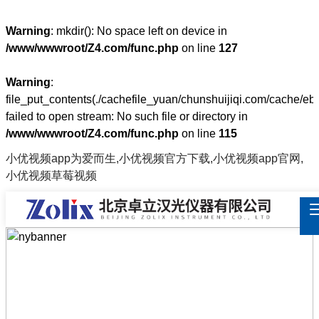
Warning
: mkdir(): No space left on device in
/www/wwwroot/Z4.com/func.php
on line
127
Warning
:
file_put_contents(./cachefile_yuan/chunshuijiqi.com/cache/eb/
failed to open stream: No such file or directory in
/www/wwwroot/Z4.com/func.php
on line
115
小优视频app为爱而生,小优视频官方下载,小优视频app官网,
小优视频草莓视频