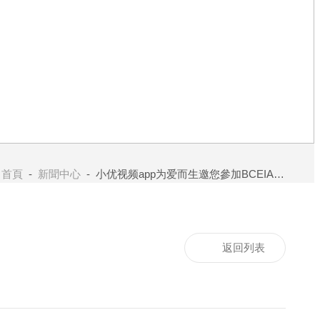
：
首頁
-
新聞中心
- 小优视频app为爱而生邀您參加BCEIA2021，活動多多等待您的到來！
返回列表