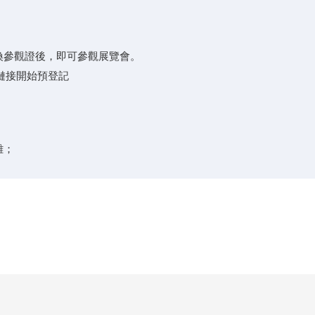
換參觀證後，即可參觀展覽會。
擊鏈接開始預登記
離；