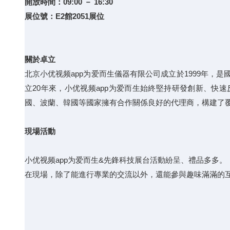
開放時間：09:00 － 16:30
展位號：E2館2051展位
關於卓立
北京小优视频app为爱而生儀器有限公司成立於1999年，
立20年來，小优视频app为爱而生始終堅持研發創新、快
國、波蘭、韓國等國家擁有合作關係良好的代理商，構建了
現場活動
小优视频app为爱而生&先鋒科技展台活動紛呈、禮品多多。
在現場，除了能進行專業的交流以外，還能參與趣味滿滿的