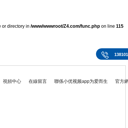
 or directory in
/www/wwwroot/Z4.com/func.php
on line
115
13810
視頻中心
在線留言
聯係小优视频app为爱而生
官方