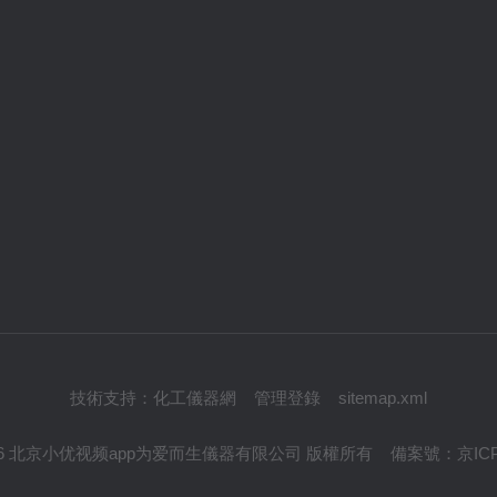
技術支持：
化工儀器網
管理登錄
sitemap.xml
© 2026 北京小优视频app为爱而生儀器有限公司 版權所有
備案號：
京IC