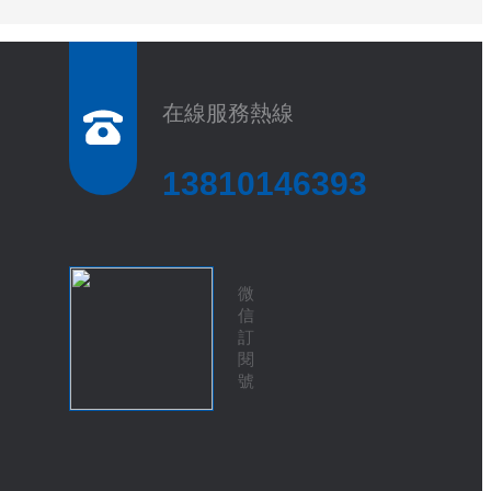
在線服務熱線
13810146393
微
信
訂
閱
號