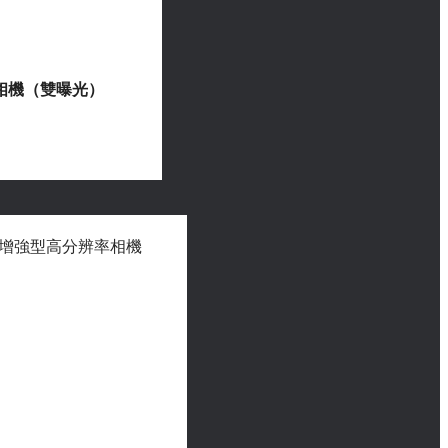
相機（雙曝光）