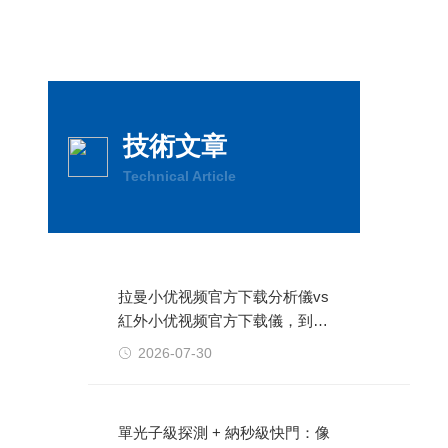
技術文章
Technical Article
拉曼小优视频官方下载分析儀vs
紅外小优视频官方下载儀，到底
有什麽區別？選錯設備白花錢
2026-07-30
單光子級探測 + 納秒級快門：像