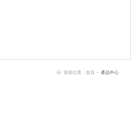
當前位置：
首頁
- 產品中心