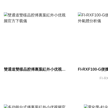
雙通道雙樣品腔傅裏葉紅外小优视频官方下载儀
FI-R