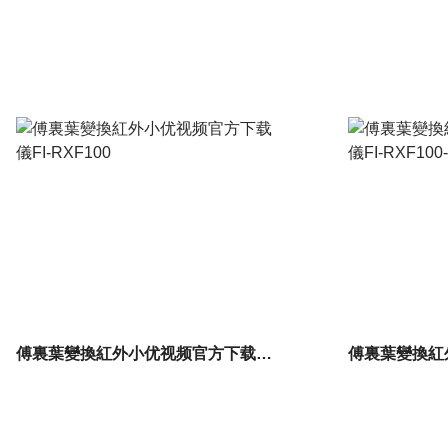
傅裏葉變換紅外小优视频官方下载儀FI-RXF100