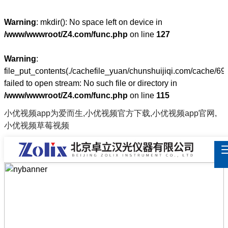
Warning
: mkdir(): No space left on device in
/www/wwwroot/Z4.com/func.php
on line
127
Warning
:
file_put_contents(./cachefile_yuan/chunshuijiqi.com/cache/69
failed to open stream: No such file or directory in
/www/wwwroot/Z4.com/func.php
on line
115
小优视频app为爱而生,小优视频官方下载,小优视频app官网,
小优视频草莓视频