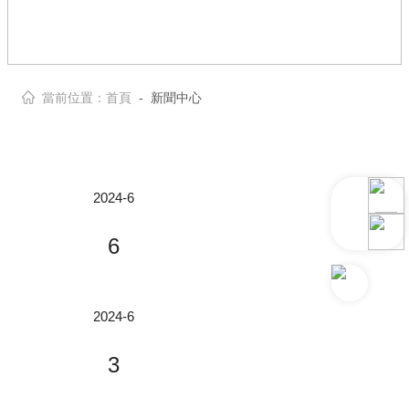
當前位置：
首頁
- 新聞中心
2024-6
6
小优视频app为爱而生6月展會預告，邀您共話光電未來~
2024-6
齊聚會談，共話光電未來。SNEC第十
3
七屆(2024)國際太陽能光伏與智慧能源
(上海)大會暨展覽會、第51屆IEEE國