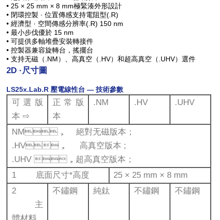
• 25 × 25 mm × 8 mm極緊湊外形設計
• 閉環控製 · 位置傳感⽀持電阻型(.R)
• 經濟型 · 空間傳感分辨率(.R) 150 nm
• 最⼩步伐優於 15 nm
• 可提供多軸堆疊安裝轉接件
• 控製器兼容旋轉台，搖擺台
• ⽀持⽆磁（.NM）、⾼真空（.HV）和超⾼真空（.UHV）選件
2D ·尺⼨圖
LS25x.Lab.R 壓電線性台 — 技術參數
可選版
正常版
.NM
.HV
.UHV
本 ⇨
本
NM， 絕對⽆磁版本；
.HV， ⾼真空版本 ;
.UHV ，超⾼真空版本；
1 底⾯尺⼨*⾼度
25 × 25 mm × 8 mm
2
不鏽鋼
純鈦
不鏽鋼
不鏽鋼
主
體材料