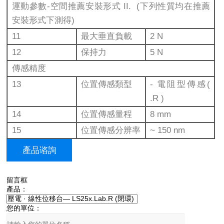
運動參數-空間推薦安裝形式 II. (下列性質均在推薦
安裝形式下測得)
11
最⼤垂直負載
2 N
12
保持⼒
5 N
傳感精度
13
位置傳感類型
- 電阻型傳感(
.R )
14
位置傳感量程
8 mm
15
位置傳感分辨率
~ 150 nm
產品谘詢
留言框
產品：
您的單位：