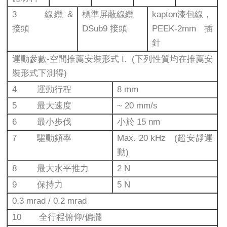
3 線纜 &
標準屏蔽線纜
kapton漆包線，
接頭
DSub9 接頭
PEEK-2mm插
針
運動參數-空間推薦安裝形式 I. (下列性質均在推薦安
裝形式下測得)
4 運動⾏程
8 mm
5 最⼤速度
~ 20 mm/s
6 最⼩步伐
⼩於 15 nm
7 驅動頻率
Max. 20 kHz (超安靜運
動)
8 最⼤⽔平推⼒
2 N
9 保持⼒
5 N
0.3 mrad / 0.2 mrad
10 全⾏程俯仰/偏擺