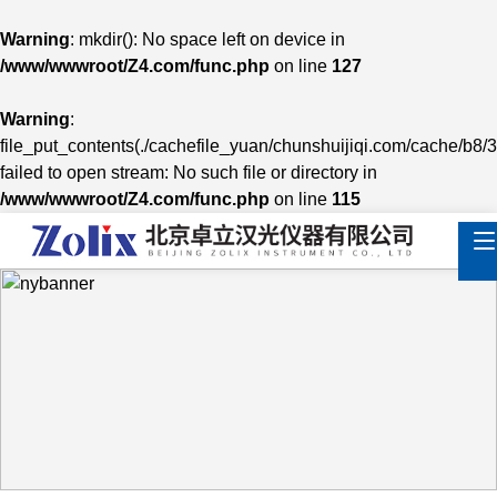
Warning
: mkdir(): No space left on device in
/www/wwwroot/Z4.com/func.php
on line
127
Warning
:
file_put_contents(./cachefile_yuan/chunshuijiqi.com/cache/b8/
failed to open stream: No such file or directory in
/www/wwwroot/Z4.com/func.php
on line
115