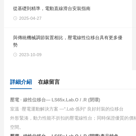
從基礎到精準，電動直線滑台安裝指南
2025-04-27
與傳統機械調節裝置相比，壓電線性位移台具有更多優
勢
2023-10-09
詳細介紹
在線留言
壓電 · 線性位移台— LS65x.Lab.O / .R (閉環)
室溫 ·壓電運動解決⽅案 —“.Lab 係列“ 良好封裝的位移台
外形緊湊，動⼒性能不折扣的壓電線性台；同時保證優質的價
空間。