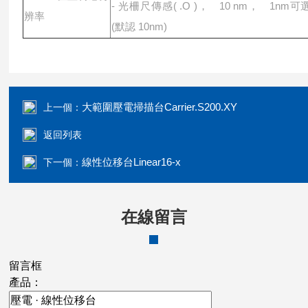
- 光柵尺傳感( .O )， 10 nm， 1nm可
辨率
(默認 10nm)
大範圍壓電掃描台Carrier.S200.XY
上一個：
返回列表
線性位移台Linear16-x
下一個：
在線留言
留言框
產品：