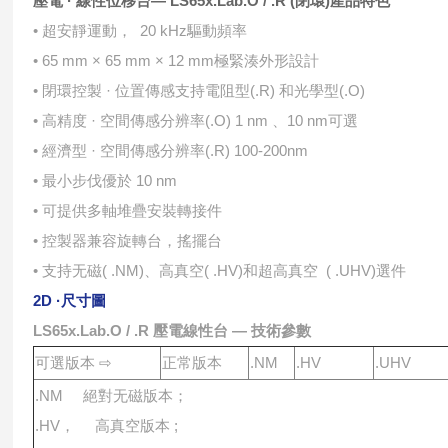
壓電 · 線性位移台— LS65x.Lab.O / .R (閉環)
產品特⾊
• 超安靜運動， 20 kHz驅動頻率
• 65 mm × 65 mm × 12 mm極緊湊外形設計
• 閉環控製 · 位置傳感⽀持電阻型(.R) 和光學型(.O)
• ⾼精度 · 空間傳感分辨率(.O) 1 nm 、10 nm可選
• 經濟型 · 空間傳感分辨率(.R) 100-200nm
• 最⼩步伐優於 10 nm
• 可提供多軸堆疊安裝轉接件
• 控製器兼容旋轉台，搖擺台
• ⽀持⽆磁( .NM)、⾼真空( .HV)和超⾼真空 ( .UHV)選件
2D ·尺⼨圖
LS65x.Lab.O / .R 壓電線性台 — 技術參數
可選版本 ⇨
正常版本
.NM
.HV
.UHV
.NM 絕對⽆磁版本；
.HV， ⾼真空版本 ;