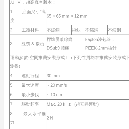
.UHV ，超⾼真空版本；
1 底⾯尺⼨*⾼
65 × 65 mm × 12 mm
度
2 主體材料
不鏽鋼
純鈦
不鏽鋼
不鏽鋼
標準屏蔽線纜
kapton漆包線，
3 線纜 & 接頭
DSub9 接頭
PEEK-2mm插針
運動參數-空間推薦安裝形式 I. (下列性質均在推薦安裝形式
測得)
4 運動⾏程
30 mm
5 最⼤速度
~ 20 mm/s
6 最⼩步伐
~ 10 nm
7 驅動頻率
Max. 20 kHz (超安靜運動)
8 最⼤⽔平推
2 N
⼒