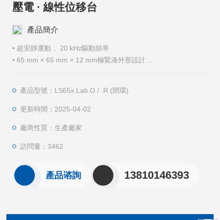
壓電 · 線性位移台
產品簡介
• 超安靜運動， 20 kHz驅動頻率
• 65 mm × 65 mm × 12 mm極緊湊外形設計
• 閉環控製 · 位置傳感⽀持電阻型(.R) 和光學型(.O
產品型號：LS65x.Lab.O / .R (閉環)
更新時間：2025-04-02
廠商性質：生產廠家
訪問量：3462
13810146393
產品谘詢