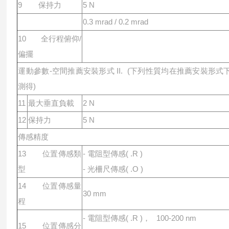
9 保持⼒
5 N
0.3 mrad / 0.2 mrad
10 全⾏程俯仰/
偏擺
運動參數-空間推薦安裝形式 II. (下列性質均在推薦安裝形式
測得)
11
最⼤垂直負載
2 N
12
保持⼒
5 N
傳感精度
13 位置傳感類
- 電阻型傳感( .R )
型
- 光柵尺傳感( .O )
14 位置傳感量
30 mm
程
- 電阻型傳感( .R )， 100-200 nm
15 位置傳感分