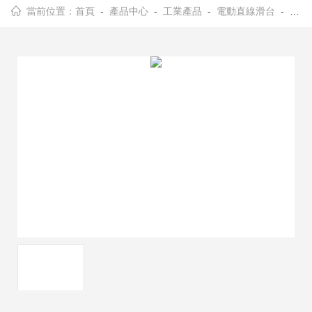
當前位置：
首頁
-
產品中心
-
工業產品
-
電動直線滑台
- LS65x.Lab.O / .R (閉環)壓電 · 線性位移台