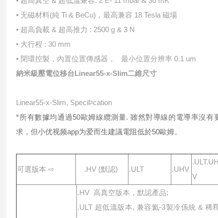
• 超⾼真空 & 超低溫兼容: 2 E- 11 mbar & 30 mK
• ⽆磁材料(純 Ti & BeCu)，最⾼兼容 18 Tesla 磁場
• 超⾼負載 & 超⾼推⼒ : 2500 g & 3 N
• ⼤⾏程 : 30 mm
• 閉環控製，內置位置傳感器， 最⼩位置分辨率 0.1 um
納米級壓電位移台Linear55-x-Slim
⼆維尺⼨
Linear55-x-Slim, SpeciÞcation
*所有數據均通過50歐姆線纜測量. 雖然對導線的電導率沒有
求，但小优视频app为爱而生建議電阻低於50歐姆。
.ULT.U
可選版本 ⇨
.HV (默認)
.ULT
.UHV
V
.HV ⾼真空版本，默認產品;
.ULT 超低溫版本, 兼容氦-3製冷係統 & 稀