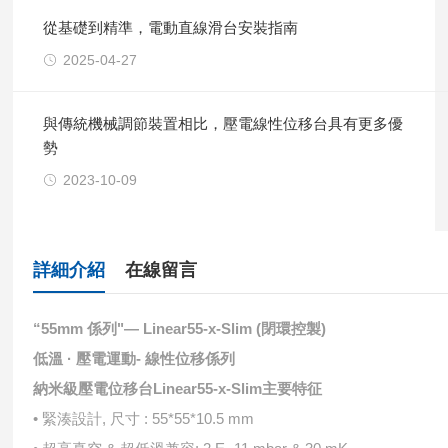
從基礎到精準，電動直線滑台安裝指南
2025-04-27
與傳統機械調節裝置相比，壓電線性位移台具有更多優
勢
2023-10-09
詳細介紹
在線留言
“55mm 係列"— Linear55-x-Slim (閉環控製)
低溫 · 壓電運動- 線性位移係列
納米級壓電位移台Linear55-x-Slim
主要特征
• 緊湊設計, 尺⼨ : 55*55*10.5 mm