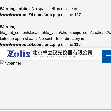
Warning
: mkdir(): No space left on device in
/www/wwwroot/Z4.com/func.php
on line
127
Warning
:
file_put_contents(./cachefile_yuan/chunshuijiqi.com/cache/b2/
failed to open stream: No such file or directory in
/www/wwwroot/Z4.com/func.php
on line
115