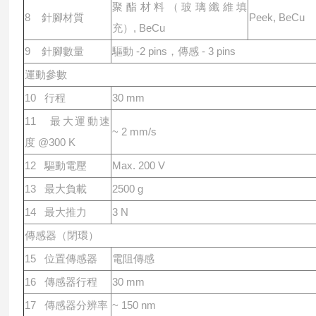
聚酯材料（玻璃纖維填
8 針腳材質
Peek, BeCu
充）, BeCu
9 針腳數量
驅動 -2 pins，傳感 - 3 pins
運動參數
10 ⾏程
30 mm
11 最⼤運動速
~ 2 mm/s
度 @300 K
12 驅動電壓
Max. 200 V
13 最⼤負載
2500 g
14 最⼤推⼒
3 N
傳感器（閉環）
15 位置傳感器
電阻傳感
16 傳感器⾏程
30 mm
17 傳感器分辨率
~ 150 nm