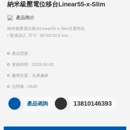
納米級壓電位移台Linear55-x-Slim
產品簡介
納米級壓電位移台Linear55-x-Slim主要特征
• 緊湊設計, 尺⼨ : 55*55*10.5 mm
• 超⾼真空 & 超低溫兼容: 2 E- 11 mbar & 30 mK
• ⽆磁材料(純 Ti & BeCu)，最⾼兼容 18 Tesla 磁場
產品型號：
• 超⾼負載 & 超⾼推⼒ : 2500 g & 3 N
更新時間：2025-04-02
廠商性質：生產廠家
訪問量：2545
13810146393
產品谘詢