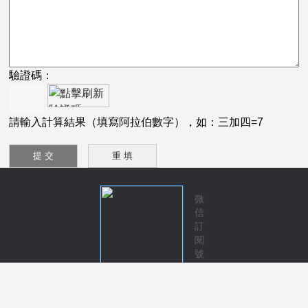
驗證碼：
請輸入計算結果（填寫阿拉伯數字），如：三加四=7
微
信
訂
閱
號
技術支持：
化工儀器網
管理登錄
sitemap.xml