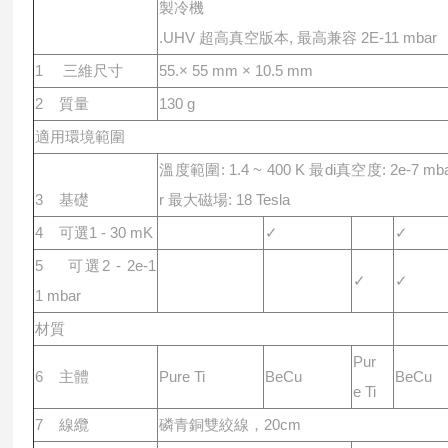
製冷機
.UHV 超⾼真空版本, 最⾼兼容 2E-11 mbar
1 三維尺⼨
55.× 55 mm × 10.5 mm
2 質量
130 g
適⽤環境範圍
溫度範圍: 1.4 ~ 400
K 最di真空
度: 2e-7 mb
3 基礎
r 最⼤磁場: 18 Tesla
4 可選1 - 30 mK
✓
✓
5 可選2 - 2e-1
✓
✓
1 mbar
材質
Pur
6 主體
Pure Ti
BeCu
BeCu
e Ti
7 線纜
磷⻘銅雙絞線，20cm