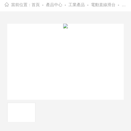
當前位置：
首頁
-
產品中心
-
工業產品
-
電動直線滑台
- 納米級壓電位移台Linear55-x-Slim