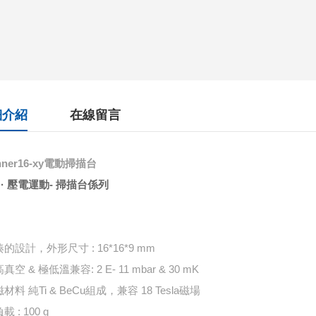
細介紹
在線留言
nner16-xy電動掃描台
 · 壓電運動- 掃描台係列
湊的設計，外形尺⼨ : 16*16*9 mm
⾼真空 & 極低溫兼容: 2 E- 11 mbar & 30 mK
磁材料 純Ti & BeCu組成，兼容 18 Tesla磁場
載 : 100 g