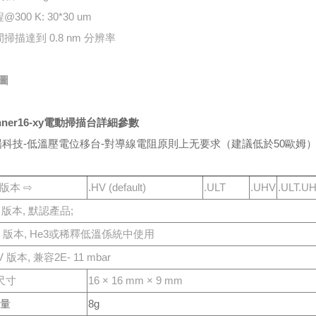
@300 K: 30*30 um
間掃描達到 0.8 nm 分辨率
圖
nner16-xy電動掃描台
詳細參數
場科技-低溫壓電位移台-對導線電阻原則上⽆要求（建議低於50歐姆
版本 ⇨
.HV (default)
.ULT
.UHV
.ULT.U
V 版本, 默認產品;
LT 版本, He3或稀釋低溫係統中使⽤
V 版本, 兼容2E- 11 mbar
尺⼨
16 × 16 mm × 9 mm
重量
8g