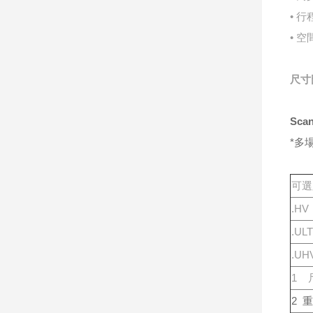
• ⾏程
• 空
尺⼨
Sca
*多
可選
.H
.U
.UH
1 
2 