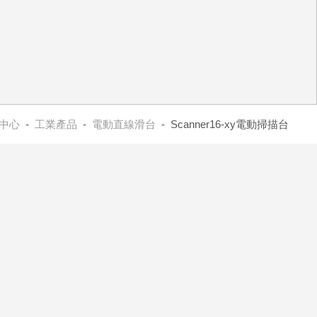
中心
-
工業產品
-
電動直線滑台
- Scanner16-xy電動掃描台