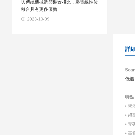
與傳統機械調節裝置相比，壓電線性位
移台具有更多優勢
2023-10-09
詳
Sca
低溫
特點
• 緊
• 超
• ⽆
• ⾼負