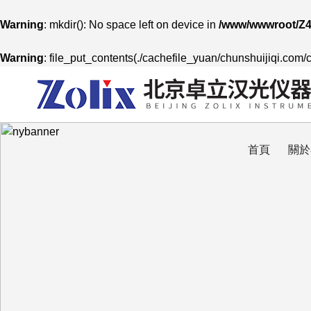
Warning
: mkdir(): No space left on device in
/www/wwwroot/Z4
Warning
: file_put_contents(./cachefile_yuan/chunshuijiqi.com/
首頁
關於