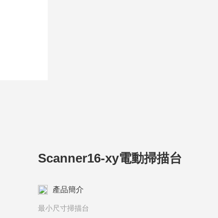
Scanner16-xy電動掃描台
產品簡介
最⼩尺⼨掃描台