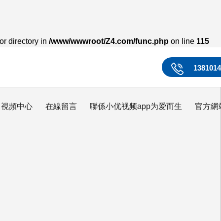
or directory in
/www/wwwroot/Z4.com/func.php
on line
115
138101
視頻中心
在線留言
聯係小优视频app为爱而生
官方網