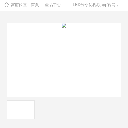
當前位置：
首頁
-
產品中心
- -
LED分小优视频app官网，LED測試儀