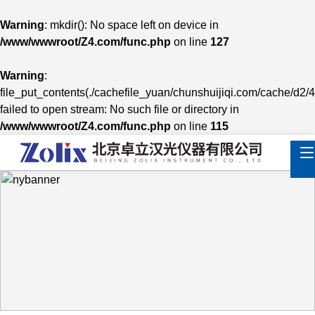
Warning
: mkdir(): No space left on device in
/www/wwwroot/Z4.com/func.php
on line
127
Warning
:
file_put_contents(./cachefile_yuan/chunshuijiqi.com/cache/d2/
failed to open stream: No such file or directory in
/www/wwwroot/Z4.com/func.php
on line
115