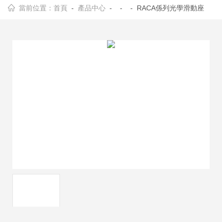
當前位置：
首頁
-
產品中心
- - - RACA係列光學滑動座