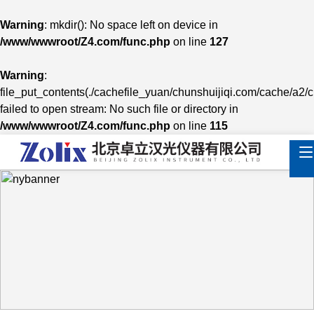
Warning
: mkdir(): No space left on device in
/www/wwwroot/Z4.com/func.php
on line
127
Warning
:
file_put_contents(./cachefile_yuan/chunshuijiqi.com/cache/a2/
failed to open stream: No such file or directory in
/www/wwwroot/Z4.com/func.php
on line
115