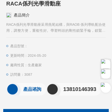
RACA係列光學滑動座
產品簡介
RACA係列光學滑動座采用燕尾結構，與RAOB 係列導軌配合使
用，調整方便，重複性好。帶塑料頭的剛性鎖緊手輪，鎖緊牢
固，不傷光具座。多種孔位的安裝孔適用性強。各種寬度的滑動
座適合不同距離的需要。特別是RACA-4 滑動座可橫向微調，調
產品型號：
整機構為M6×0.25 細牙螺杆驅動，精密線性導軌導向，彈簧複
位，精度高，穩定性好。
更新時間：2024-05-20
廠商性質：生產廠家
訪問量：3087
13810146393
產品谘詢