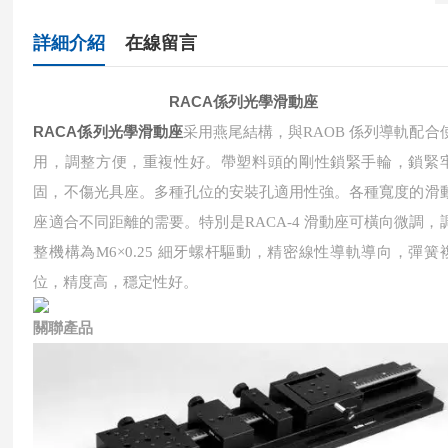
詳細介紹
在線留言
RACA係列光學滑動座
RACA係列光學滑動座
采用燕尾結構，與RAOB 係列導軌配合
用，調整方便，重複性好。帶塑料頭的剛性鎖緊手輪，鎖緊
固，不傷光具座。多種孔位的安裝孔適用性強。各種寬度的滑
座適合不同距離的需要。特別是RACA-4 滑動座可橫向微調，
整機構為M6×0.25 細牙螺杆驅動，精密線性導軌導向，彈簧
位，精度高，穩定性好。
關聯產品