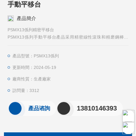
手動平移台
產品簡介
PSMX13係列精密平移台
PSMX13係列手動平移台產品采用精密線性滾珠和精磨鋼棒導
軌，安裝麵采用高精密加工，重量輕、承載大，拉簧複位，消除
空回，可組維使用。
產品型號：PSMX13係列
更新時間：2024-05-19
廠商性質：生產廠家
訪問量：3312
13810146393
產品谘詢