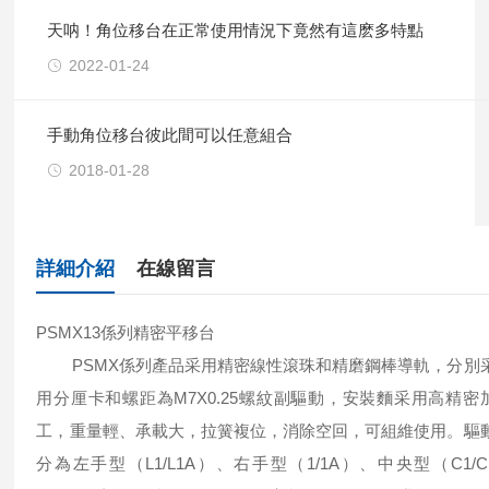
天呐！角位移台在正常使用情況下竟然有這麽多特點
2022-01-24
手動角位移台彼此間可以任意組合
2018-01-28
詳細介紹
在線留言
PSMX13係列精密平移台
PSMX係列產品采用精密線性滾珠和精磨鋼棒導軌，分別
用分厘卡和螺距為M7X0.25螺紋副驅動，安裝麵采用高精密
工，重量輕、承載大，拉簧複位，消除空回，可組維使用。驅
分為左手型（L1/L1A）、右手型（1/1A）、中央型（C1/C