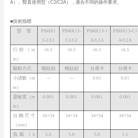
A）、豎直使用型（C2/C2A），適合不同的操作要求。
■技術指標
型
號
PSMX1
PSMX13-
PSMX13
-1
PSMX13-C
1
3-1/L1
C1/C2
A
/L
1A
A
/C
2A
行程
（m
±6.5
±6.5
±6.5
±6.5
m）
驅動方式
螺紋副
螺紋副
分厘卡
分厘卡
小讀數
（m
—
—
0.01
0.01
m）
靈敏度
（m
0.001
0.001
0.001
0.001
m）
台麵尺寸
34
×
34
34
×
34
34
×
34
34
×
34
（
mm
）
負載
（k
5.0
5.0
5.0
1.5