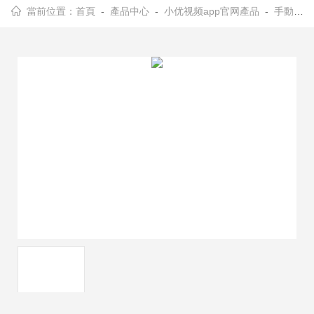
當前位置：
首頁
-
產品中心
-
小优视频app官网產品
-
手動角位移台