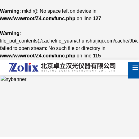
Warning
: mkdir(): No space left on device in
/www/wwwroot/Z4.com/func.php
on line
127
Warning
:
file_put_contents(./cachefile_yuan/chunshuijiqi.com/cache/9b/
failed to open stream: No such file or directory in
/www/wwwroot/Z4.com/func.php
on line
115