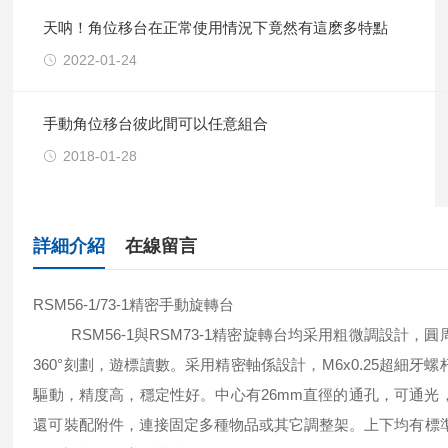
天呐！角位移台在正常使用情況下竟然有這麽多特點
2022-01-24
手動角位移台彼此間可以任意組合
2018-01-28
詳細介紹
在線留言
RSM56-1/73-1精密手動旋轉台
RSM56-1與RSM73-1精密旋轉台均采用粗微調設計，圓
360°刻劃，遊標讀數。采用精密軸係設計，M6x0.25超細牙螺
驅動，精度高，穩定性好。中心有26mm直徑的通孔，可通光
還可裝配附件，連接固定多種物品或其它調整架。上下均有標