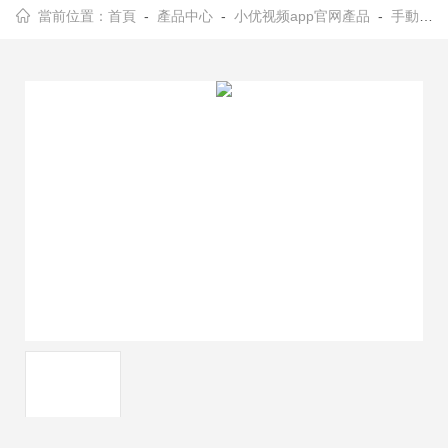
當前位置：
首頁
-
產品中心
-
小优视频app官网產品
-
手動角位移台