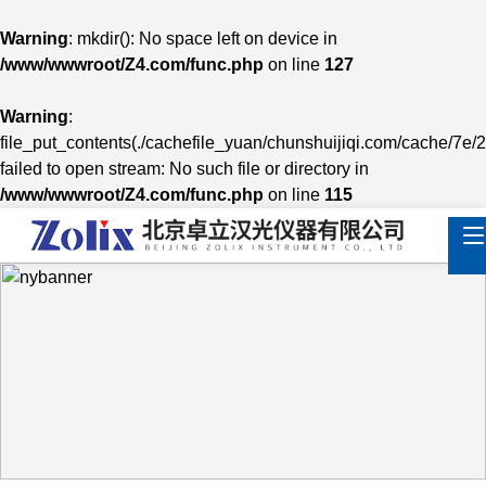
Warning
: mkdir(): No space left on device in
/www/wwwroot/Z4.com/func.php
on line
127
Warning
:
file_put_contents(./cachefile_yuan/chunshuijiqi.com/cache/7e/2
failed to open stream: No such file or directory in
/www/wwwroot/Z4.com/func.php
on line
115