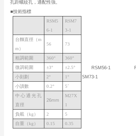
孔距螺紋孔，適配性強。
■技術指標
RSM5
RSM7
6-1
3-1
台麵直徑（
m
56
73
m
）
粗調範圍
360°
360°
微調範圍
±3°
±2.5°
RSM56-1 
SM73-1
小刻劃
2°
1°
小讀數
0.2°
5´
中心通光孔
M27X
26mm
直徑
1
負載（
kg
）
2
5
自重（
kg
）
0.15
0.35