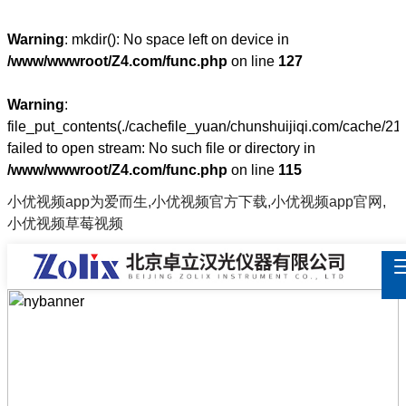
Warning
: mkdir(): No space left on device in
/www/wwwroot/Z4.com/func.php
on line
127
Warning
:
file_put_contents(./cachefile_yuan/chunshuijiqi.com/cache/21
failed to open stream: No such file or directory in
/www/wwwroot/Z4.com/func.php
on line
115
小优视频app为爱而生,小优视频官方下载,小优视频app官网,
小优视频草莓视频