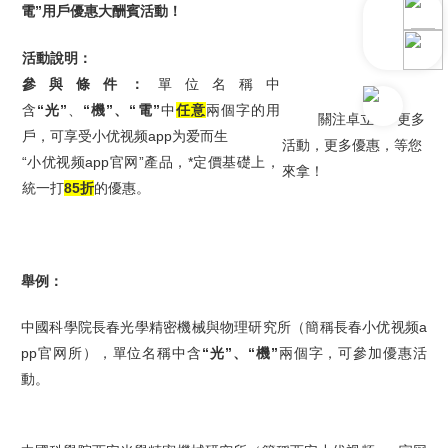
電”用戶優惠大酬賓活動！
活動說明：
參與條件：
單位名稱中
含
“光”
、
“機”、
“電”
中
任意
兩個字的用
關注卓立*： 更多
戶，可享受小优视频app为爱而生
活動，更多優惠，等您
“小优视频app官网”產品，*定價基礎上，
來拿！
統一打
85折
的優惠。
舉例：
中國科學院長春光學精密機械與物理研究所（簡稱長春小优视频a
pp官网所），單位名稱中含
“光”、“機”
兩個字，可參加優惠活
動。