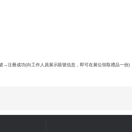
號→注冊成功(向工作人員展示賬號信息，即可在展位領取禮品一份)