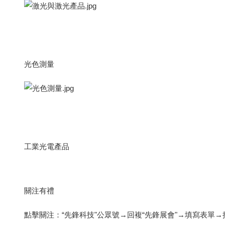
光色測量
工業光電產品
關注有禮
點擊關注：“先鋒科技"公眾號→回複“先鋒展會"→填寫表單→