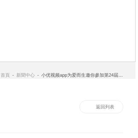
：
首頁
-
新聞中心
- 小优视频app为爱而生邀你參加第24屆中國光博會
返回列表