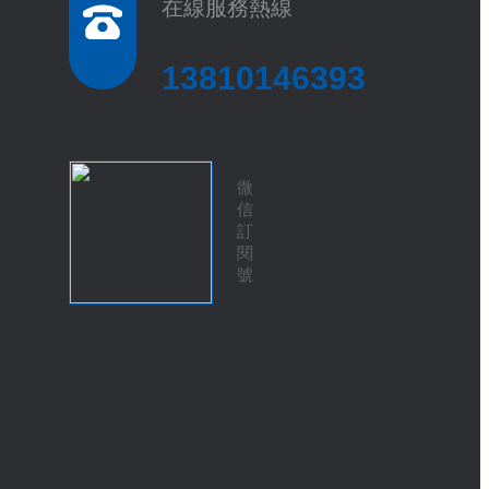
在線服務熱線
13810146393
微
信
訂
閱
號