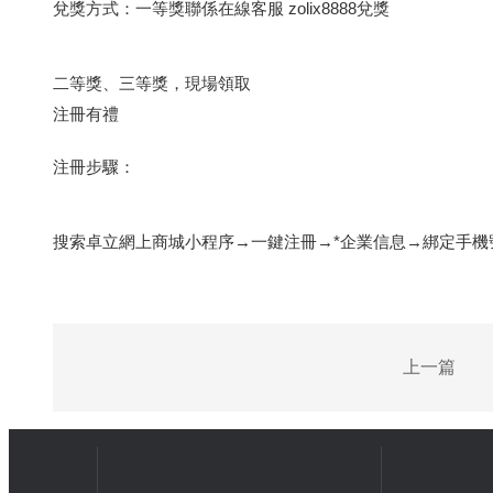
兌獎方式：一等獎聯係在線客服 zolix8888兌獎
二等獎、三等獎，現場領取
注冊有禮
注冊步驟：
搜索卓立網上商城小程序→一鍵注冊→*企業信息→綁定手機
上一篇