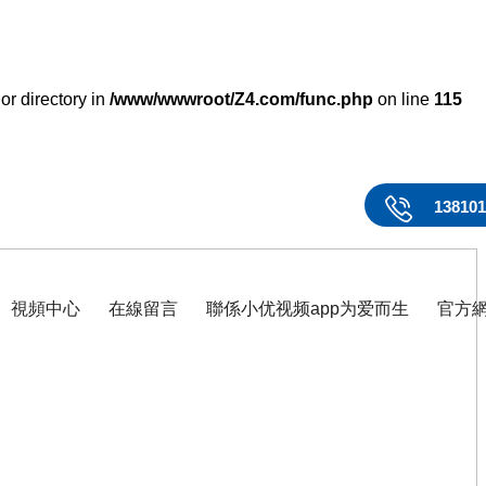
or directory in
/www/wwwroot/Z4.com/func.php
on line
115
13810
視頻中心
在線留言
聯係小优视频app为爱而生
官方