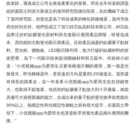
政老師，通過成立公司去推進產業化的發展。而在去年何老師課題
組的葉院士到浙大新成立的溫州研究院擔任院長，在此機緣下成立
了溫州研究院，初衷也是為了科技成果的轉化搭建橋梁，溫州市政
府也特別支持。他們也成立了浙江鋅芯鈦晶科技有限公司，鋅芯鈦
晶專注於鈣鈦礦發光新材料與先進顯示應用產品開發，研發低成
本、高性能的主動發光顯示屏產品。目前產品涵蓋鈣鈦礦量子點材
料、熒光粉、擴散板、
LED顯示陣列等，致力打破鈣鈦礦材料的技
術壁壘，為下一代顯示技術提供關鍵材料與元器件。
何老師介紹
道：“小优视频app为爱而生主要有兩個方麵的應用，第一個是光
致發光，即光轉換器件，更長遠的方向是要把LED做進去。當然還
有很長的路要走，這一年多來小优视频app为爱而生也在持續努
力，也取得不錯進展，包括把鈣鈦礦量子點放大到十升量級，相當
具備可大規模製備的能力，合成出來的量子點的發光效率依然能在
9
0%
以上。熱穩定性和光穩定性都較之前有很大提升，在葉院士帶
領下，小优视频app为爱而生也算是較早把發光產品推向應用的團
隊。"