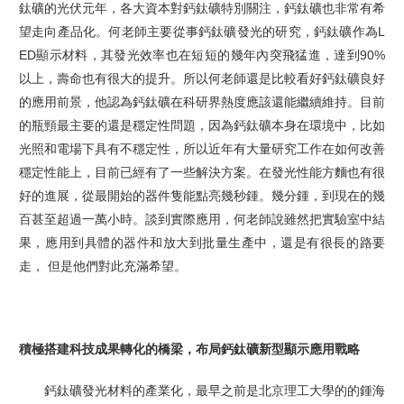
鈦礦的光伏元年，各大資本對鈣鈦礦特別關注，鈣鈦礦也非常有希
望走向產品化。何老師主要從事鈣鈦礦發光的研究，鈣鈦礦作為L
ED顯示材料，其發光效率也在短短的幾年內突飛猛進，達到9
0%
以上，壽命也有很大的提升。所以何老師還是比較看好鈣鈦礦良好
的應用前景，他認為鈣鈦礦在科研界熱度應該還能繼續維持。目前
的瓶頸最主要的還是穩定性問題，因為鈣鈦礦本身在環境中，比如
光照和電場下具有不穩定性，所以近年有大量研究工作在如何改善
穩定性能上，目前已經有了一些解決方案。在發光性能方麵也有很
好的進展，從最開始的器件隻能點亮幾秒鍾。幾分鍾，到現在的幾
百甚至超過一萬小時。談到實際應用，何老師說雖然把實驗室中結
果，應用到具體的器件和放大到批量生產中，還是有很長的路要
走， 但是他們對此充滿希望。
積極搭建科技成果轉化的橋梁，布局鈣鈦礦新型顯示應用戰略
鈣鈦礦發光材料的產業化，最早之前是北京理工大學的的鍾海