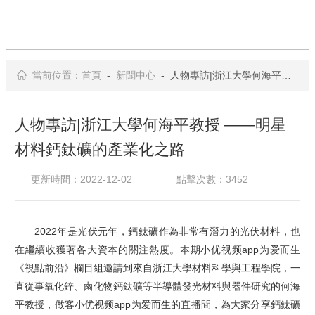
當前位置：
首頁
-
新聞中心
- 人物專訪|浙江大學何海平教授 ——明星材料鈣鈦礦的產業化之路
人物專訪|浙江大學何海平教授 ——明星
材料鈣鈦礦的產業化之路
更新時間：2022-12-02
點擊次數：3452
2
022
年是光伏元年，鈣鈦礦作為非常有潛力的光伏材料，也
在繼續收獲著各大資本的關注熱度。本期小优视频app为爱而生
《視點前沿》欄目組邀請到來自浙江大學材料科學與工程學院，一
直從事氧化鋅、鹵化物鈣鈦礦等半導體發光材料與器件研究的何海
平教授，做客小优视频app为爱而生的直播間，為大家分享鈣鈦礦