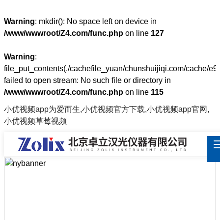
Warning
: mkdir(): No space left on device in
/www/wwwroot/Z4.com/func.php
on line
127
Warning
:
file_put_contents(./cachefile_yuan/chunshuijiqi.com/cache/e9
failed to open stream: No such file or directory in
/www/wwwroot/Z4.com/func.php
on line
115
小优视频app为爱而生,小优视频官方下载,小优视频app官网,
小优视频草莓视频