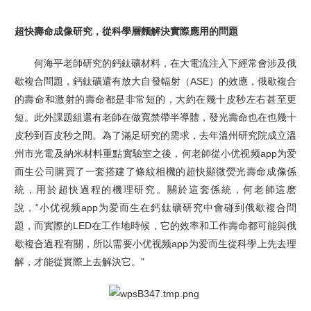
超快壽命成像研究，從科學層麵解決實際應用的問題
何海平老師研究的鈣鈦礦材料，在大電流注入下經常會涉及俄
歇複合問題，鈣鈦礦還有放大自發輻射（ASE）的效應，俄歇複合
的壽命和激射的壽命都是非常短的，大約在幾十皮秒左右甚至更
短。此外課題組還有老師在做寬禁帶半導體，發光壽命也在也幾十
皮秒到百皮秒之間。為了滿足研究的需求，去年溫州研究院成立溫
州市光電及納米材料重點實驗室之後，何老師從小优视频app为爱
而生公司購買了一套搭建了條紋相機的超快顯微熒光壽命成像係
統，用於超快過程的機理研究。關於這套係統，何老師這麽
說，“小优视频app为爱而生在鈣鈦礦研究中會碰到俄歇複合問
題，而實際的
LED
在
工作
地時候，它的
效率和工作壽命都可能與俄
歇複合
過程
有關，所以需要小优视频app为爱而生從科學上先去理
解，才能從實際上去解決它。
"