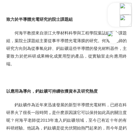
致力於半導體光電研究的院士課題組
何海平教授來自浙江大學材料科學與工程學院葉誌鎮院士課題
組，葉院士課題組主要從事半導體光電薄膜的研究。何海平老師的
研究方向則為從事氧化鋅、鈣鈦礦這些半導體的發光材料器件，主
要致力於把科研成果轉化成實用型的產品，從實驗室走向應用終
端。
以應用為導向，鈣鈦礦可持續收獲資本及研究熱度
鈣鈦礦作為近年來迅速發展的新型半導體光電材料，已經在科
研界火了很長一段時間
，
是什麽原因讓它可以
保持
如此
高的關注度
呢？何海平老師從2
013
年進入鈣鈦礦領域，至今已有近十年的有
科研經驗。他認為，鈣鈦礦是從光伏開始熱門起來的，而今年是鈣