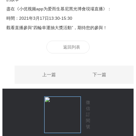
盡在《小优视频app为爱而生慕尼黑光博會現場直播》：
時間：
2021
年
3
月
17
日
13:30-15:30
觀看直播參與
“
四輪幸運抽大獎活動
”
，期待您的參與！
返回列表
上一篇
下一篇
微
信
訂
閱
號