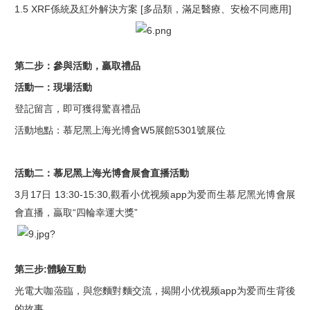
1.5 XRF
係統及紅外解決方案
[
多品類，滿足醫療、安檢不同應用
]
第二步：參與活動，贏取禮品
活動一：現場活動
登記留言，即可獲得驚喜禮品
活動地點：慕尼黑上海光博會
W5
展館
5301
號展位
活動二：慕尼黑上海光博會展會直播活動
3
月
17
日
13:30-15:30,
觀看小优视频app为爱而生慕尼黑光博會展
會直播，贏取
“
四輪幸運大獎
”
?
第三步
:
體驗互動
光電大咖蒞臨，與您麵對麵交流，揭開小优视频app为爱而生背後
的故事