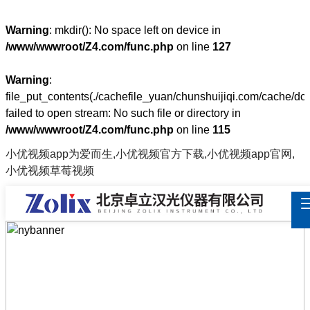
Warning
: mkdir(): No space left on device in
/www/wwwroot/Z4.com/func.php
on line
127
Warning
:
file_put_contents(./cachefile_yuan/chunshuijiqi.com/cache/dc
failed to open stream: No such file or directory in
/www/wwwroot/Z4.com/func.php
on line
115
小优视频app为爱而生,小优视频官方下载,小优视频app官网,
小优视频草莓视频