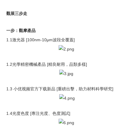
觀展三步走
一步：觀摩產品
1.1
激光器
[100nm-10μm
波段全覆蓋
]
1.2
光學精密機械產品
[
精良耐用，品類多樣
]
1.3
小优视频官方下载新品
[
重磅出擊，助力材料科學研究
]
1.4
光度色度
[
專注光度、色度測試
]