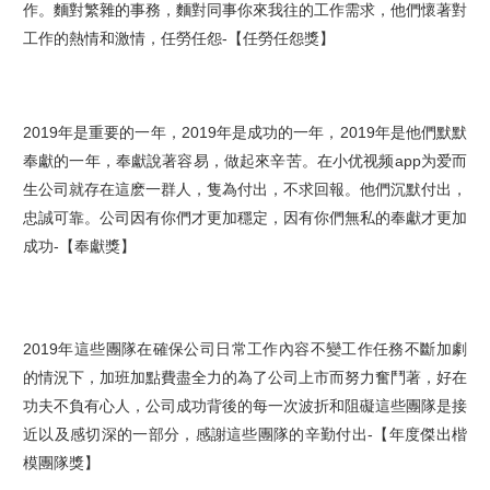
作。麵對繁雜的事務，麵對同事你來我往的工作需求，他們懷著對
工作的熱情和激情，任勞任怨
-【
任勞任怨
獎】
2019年是重要的一年，2019年是成功的一年，2019年是他們默默
奉獻的一年，奉獻說著容易，做起來辛苦。在小优视频app为爱而
生公司就存在這麽一群人，隻為付出，不求回報。他們沉默付出，
忠誠可靠。公司因有你們才更加穩定，因有你們無私的奉獻才更加
成功
-【奉獻獎】
2019年這些團隊在確保公司日常工作內容不變工作任務不斷加劇
的情況下，加班加點費盡全力的為了公司上市而努力奮鬥著，好在
功夫不負有心人，公司成功背後的每一次波折和阻礙這些團隊是接
近以及感切深的一部分，感謝這些團隊的辛勤付出
-【年度傑出楷
模團隊獎】