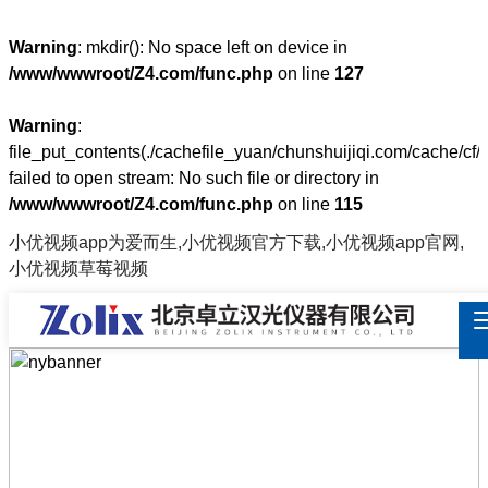
Warning
: mkdir(): No space left on device in
/www/wwwroot/Z4.com/func.php
on line
127
Warning
:
file_put_contents(./cachefile_yuan/chunshuijiqi.com/cache/cf/
failed to open stream: No such file or directory in
/www/wwwroot/Z4.com/func.php
on line
115
小优视频app为爱而生,小优视频官方下载,小优视频app官网,
小优视频草莓视频