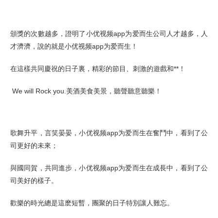
頒獎的次數越多，證明了小优视频app为爱而生公司人才越多
，人
才濟濟，說的就是小优视频app为爱而生
！
在這樣共同慶祝的日子裏
，
精彩的節目
、
刺激的遊戲和**！
We will R
ock you
.美酒美食美景，聽聲聽意聽樂
！
歌舞升平，言笑晏晏，小优视频app为爱而生在奮鬥中，看到了
公
司
更好的未來
；
與國同賀，共同進步，小优视频app为爱而生在成長中，看到了
公
司
美好的樣子
。
歡樂的時光總是這麽短暫，團聚的日子特別讓人難忘。