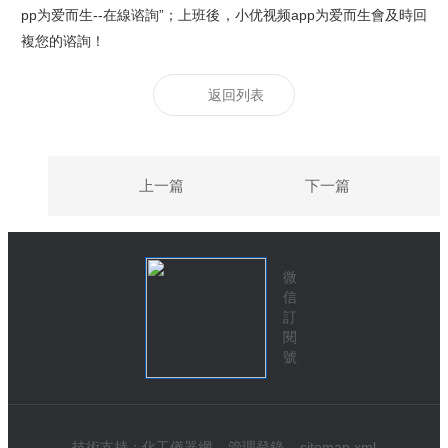
pp为爱而生--
在線谘詢”；上班後，小优视频app为爱而生會及時回
複您的谘詢！
返回列表
上一篇
下一篇
微
信
訂
閱
號
技術支持：
化工儀器網
管理登錄
sitemap.xml