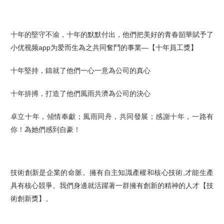
十年的堅守不渝，十年的默默付出，
他們
把美好的青春韶華賦予了
小优视频app为爱而生為之共同奮鬥的事業
—【
十年員工獎】
十年堅持，鑄就了他們一心一意為公司的真心
十年拚搏，打造了他們風雨共濟為公司的決心
卓立十年，傾情奉獻；風雨同舟，共同發展；感謝十年，一路有
你！
為
她們
感到自豪
！
技術創新是企業的
命脈
。擁有自主知識產權和核心技術,才能生產
具有核心競爭
。我
們
身
邊
就活
躍
著一群
擁
有
創
新的精神的人才
【
技
術創新
獎】。