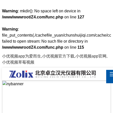
Warning
: mkdir(): No space left on device in
/www/wwwroot/Z4.com/func.php
on line
127
Warning
:
file_put_contents(./cachefile_yuan/chunshuijiqi.com/cache/cc
failed to open stream: No such file or directory in
/www/wwwroot/Z4.com/func.php
on line
115
小优视频app为爱而生,小优视频官方下载,小优视频app官网,
小优视频草莓视频