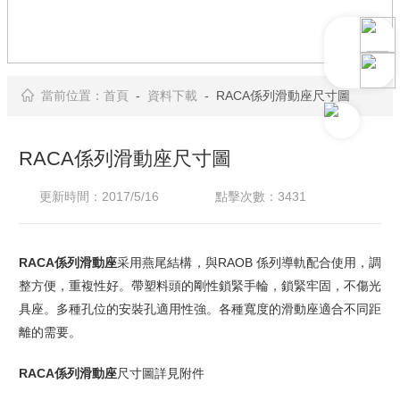
當前位置：
首頁
-
資料下載
- RACA係列滑動座尺寸圖
RACA係列滑動座尺寸圖
更新時間：2017/5/16
點擊次數：3431
RACA係列滑動座
采用燕尾結構，與RAOB 係列導軌配合使用，調
整方便，重複性好。帶塑料頭的剛性鎖緊手輪，鎖緊牢固，不傷光
具座。多種孔位的安裝孔適用性強。各種寬度的滑動座適合不同距
離的需要。
RACA係列滑動座
尺寸圖詳見附件