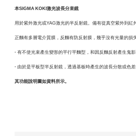
本SIGMA KOKI激光波長分束鏡
用於紫外激光或YAG激光的半反射鏡。備有從真空紫外到紅
正麵有多層電介質膜，反麵有防反射膜，幾乎沒有光量的損
·
有不使光束產生變形的平行平麵型，和因反麵反射產生鬼影
·
由於是平板型半反射鏡，透過基板時產生的波長分散或色差
其功能說明圖如資料所示。