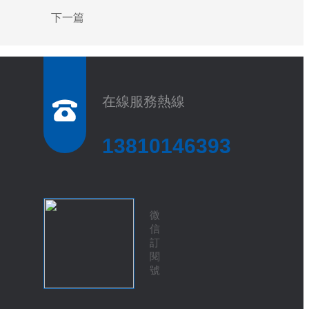
下一篇
在線服務熱線
13810146393
微
信
訂
閱
號