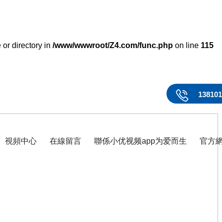
 or directory in
/www/wwwroot/Z4.com/func.php
on line
115
13810
視頻中心
在線留言
聯係小优视频app为爱而生
官方