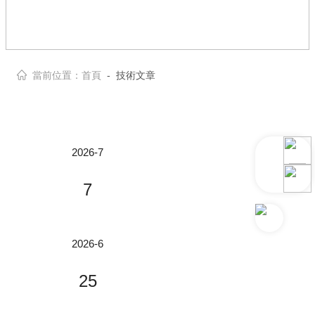
當前位置：
首頁
- 技術文章
2026-7
7
基於扭曲混合微流控芯片與多重修飾納米探針的顯微共焦拉曼小优视频官方下载分析係統用於單細胞 SERS 檢測
2026-6
西安電子科技大學胡波教授課題組在A
25
nalyticalChemistry期刊發表了題為“Dy
namicLiquidIntegratedSingle-CellSER