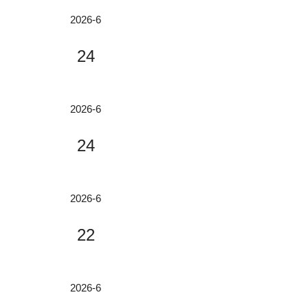
SPlatformBasedontheTwistedMixing
可調單色光源選型：帶寬、功率與穩定性怎麽權衡
MicrofluidicChipａndMulti-ModifiedNa
2026-6
noprobefortheLabel-FreeDetectionof
在小优视频官方下载分析、光學檢測及
CancerCells”的論文。本文通過動態液
24
科研實驗中，可調單色光源是獲取精準
體集成式單細胞SERS（DLISC-SER
小优视频官方下载數據的關鍵設備。其
S）平台無標記檢測單個癌細胞。...
選型需綜合權衡帶寬、功率與穩定性三
增強型CCD和增強型sCMOS相機的原理與應用
大核心參數——三者相互製約，卻又共
2026-6
同決定光源的應用性能與測量精度。科
增強型相機專為納秒級時間尺度成像設
學選型需以應用場景為導向，在三者間
24
計，具備信號放大能力。小优视频app
找到最佳平衡點，避免“性能過
为爱而生公司的SICCCD與SIC/HICsC
剩”或“參數短板”影響實驗結果。一、
MOS相機可實現單光子靈敏度。本文
帶寬：分辨率與光通量的博弈1.窄帶寬
用戶速遞：Science Advances/條紋相機超快小优视频官方下载係統助力高效藍色鈣鈦礦發光二極管實現創紀錄效率
解答關於增強型CCD與增強型sCMOS
2026-6
vs寬帶寬：窄帶寬（寬帶寬（5nm）：
相機的常見問題。什麽是CCD或sCMO
浙江大學材料學院葉誌鎮院士團隊浙江
適用於快速掃描或弱吸收測量，光能量
S相機上的像增強器？像增強器是安裝
22
大學材料學院葉誌鎮院士團隊在藍光發
充足但分辨率降低，可能掩蓋小优视频
在相機傳感器前端的組件，通過電子學
光二極管效率提升方麵取得重要進展，
官方下载細節。例如，環境監測中的寬
方式，在光子信號到達傳感器前實現選
團隊以不同時間尺度下的小优视频官方
譜掃描可選用中等帶寬（2-5nm）光
通和/或信號放大。增強型相機常用於
光柵小优视频官方下载儀：高分辨率小优视频官方下载檢測的核心技術方案
下载觀察了氯含量與氯缺陷及材料光學
2026-6
源...
極低光通量、且需要納秒至毫秒級選通
性能之間的變化與聯係，得出氯含量與