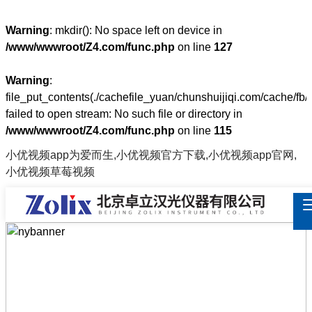
Warning
: mkdir(): No space left on device in
/www/wwwroot/Z4.com/func.php
on line
127
Warning
:
file_put_contents(./cachefile_yuan/chunshuijiqi.com/cache/fb
failed to open stream: No such file or directory in
/www/wwwroot/Z4.com/func.php
on line
115
小优视频app为爱而生,小优视频官方下载,小优视频app官网,
小优视频草莓视频