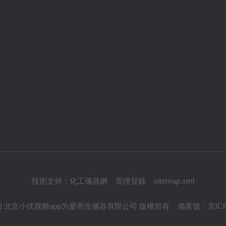
技術支持：
化工儀器網
管理登錄
sitemap.xml
© 2026 北京小优视频app为爱而生儀器有限公司 版權所有
備案號：
京IC