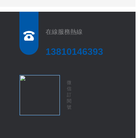
在線服務熱線
13810146393
微
信
訂
閱
號