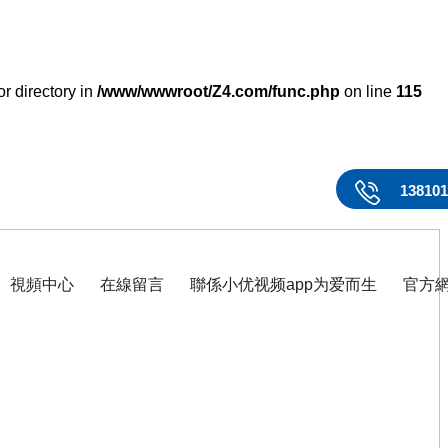
r directory in
/www/wwwroot/Z4.com/func.php
on line
115
13810
視頻中心
在線留言
聯係小优视频app为爱而生
官方