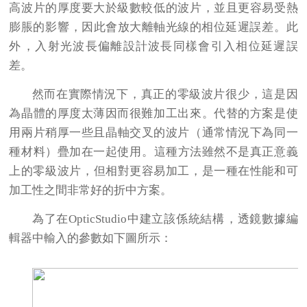
高波片的厚度要大於級數較低的波片，並且更容易受熱
膨脹的影響，因此會放大離軸光線的相位延遲誤差。此
外，入射光波長偏離設計波長同樣會引入相位延遲誤
差。
然而在實際情況下，真正的零級波片很少，這是因
為晶體的厚度太薄因而很難加工出來。代替的方案是使
用兩片稍厚一些且晶軸交叉的波片（通常情況下為同一
種材料）疊加在一起使用。這種方法雖然不是真正意義
上的零級波片，但相對更容易加工，是一種在性能和可
加工性之間非常好的折中方案。
為了在OpticStudio中建立該係統結構，透鏡數據編
輯器中輸入的參數如下圖所示：