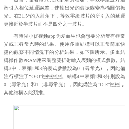
漸引入相位延遲誤差，使輸出光的偏振態變為橢圓偏振
光。在31.5°的入射角下，等效零級波片的所引入的延遲
更接近於半波片而不是四分之一波片。
有時候小优视频app为爱而生也會想要分析隻有尋常
光或非尋常光時的結果。使用多重結構可以非常簡單快
捷的觀察不同情況下的分析結果，如下圖所示。多重結
構操作數PRAM用來調整雙折射輸入表麵的模式參數。結
構3中，表麵1和3的模式參數設為0（尋常光），因此備
注行標注了“O-O”。結構4中表麵1和3分別設為
0（尋常光）和1（非尋常光），因此備注為“O-E”，
其他結構以此類推。