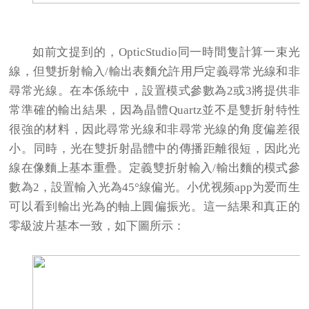
如前文提到的，OpticStudio同一時間隻計算一束光
線，但雙折射輸入/輸出表麵允許用戶定義尋常光線和非
尋常光線。在本係統中，設置模式參數為2或3將提供非
常準確的輸出結果，因為晶體Quartz並不是雙折射特性
很強的材料，因此尋常光線和非尋常光線的角度偏差很
小。同時，光在雙折射晶體中的傳播距離很短，因此光
線在像麵上基本重疊。定義雙折射輸入/輸出麵的模式參
數為2，設置輸入光為45°線偏光。小优视频app为爱而生
可以看到輸出光為的軸上圓偏振光。這一結果和真正的
零級波片基本一致，如下圖所示：