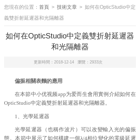
您現在的位置：
首頁
>
技術文章
> 如何在OpticStudio中定
義雙折射延遲器和光隔離器
如何在OpticStudio中定義雙折射延遲器
和光隔離器
更新時間：2018-12-14
瀏覽：2933次
偏振相關表麵的應用
在本節中小优视频app为爱而生會用實例介紹如何在
OpticStudio中定義雙折射延遲器和光隔離器。
1、
光學延遲器
光學延遲器（也稱作波片）可以改變輸入光的偏振
態。本節中展示了如何構建一個λ/4相位變化的零級延遲