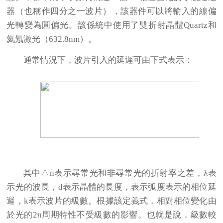
器（也稱作四分之一波片），該器件可以將輸入的線偏
光轉變為圓偏光。該係統中使用了雙折射晶體Quartz和
氦氖激光（632.8nm）。
通常情況下，波片引入的延遲可由下式表示：
其中△n表示尋常光和非尋常光的折射率之差，λ表
示光的波長，d表示晶體的長度，表示弧度表示的相位延
遲，k表示波片的級數。根據該定義式，相對相位變化由
於光的2π周期特性不受級數的影響。也就是說，級數較