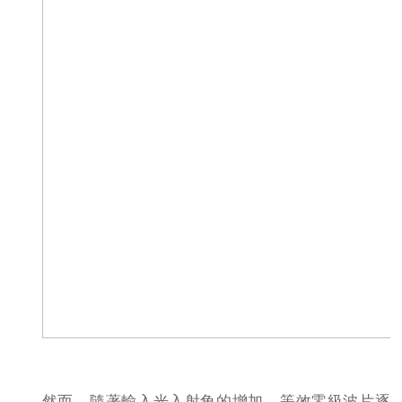
然而，隨著輸入光入射角的增加，等效零級波片逐