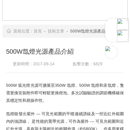
當前位置：
首頁
-
技術文章
- 500W氙燈光源產品介紹
500W氙燈光源產品介紹
更新時間：2017-09-14
點擊次數：5829
500W
弧光燈光源可擴展至
350W
氙燈、
500W
氙燈和汞氙燈，隻
需更換安裝附件即可輕鬆更換燈泡。多次試驗驗證的調節機構確保
其穩定性和易操作性。
氙燈能發出紫外 — 可見光範圍的平穩連續譜線及一些近紅外範圍
內的強譜線， 是性能的寬帶光源，可作為紫外 — 可見光範圍和近
紅外光源，具有與太陽相近的相關色溫（約
5800K
），也多用來模