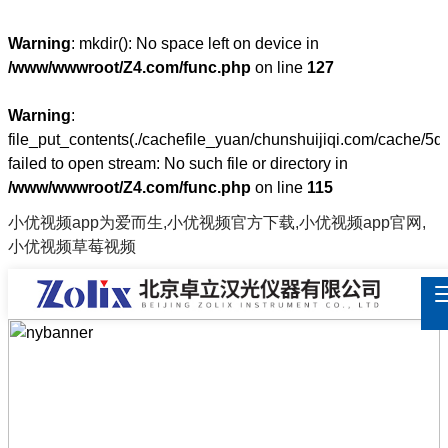
Warning
: mkdir(): No space left on device in
/www/wwwroot/Z4.com/func.php
on line
127
Warning
:
file_put_contents(./cachefile_yuan/chunshuijiqi.com/cache/5d
failed to open stream: No such file or directory in
/www/wwwroot/Z4.com/func.php
on line
115
小优视频app为爱而生,小优视频官方下载,小优视频app官网,
小优视频草莓视频